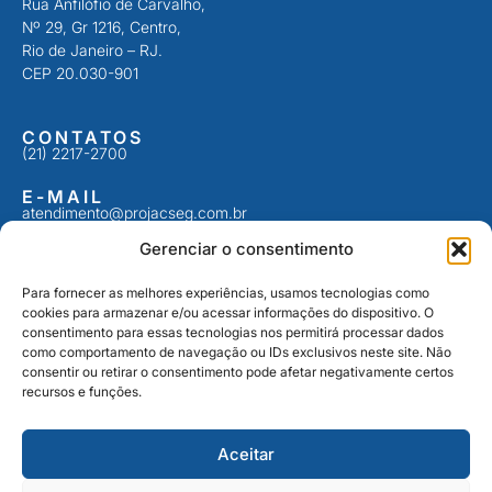
Rua Anfilófio de Carvalho,
Nº 29, Gr 1216, Centro,
Rio de Janeiro – RJ.
CEP 20.030-901
CONTATOS
(21) 2217-2700
E-MAIL
atendimento@projacseg.com.br
Gerenciar o consentimento
REDES SOCIAIS
Para fornecer as melhores experiências, usamos tecnologias como
Acompanhe as novidades e receba conteúdos sobre seguros e
cookies para armazenar e/ou acessar informações do dispositivo. O
consórcios.
consentimento para essas tecnologias nos permitirá processar dados
como comportamento de navegação ou IDs exclusivos neste site. Não
consentir ou retirar o consentimento pode afetar negativamente certos
recursos e funções.
Aceitar
© 2026 PROJACSEG ADMINISTRADORA E CORRETORA
DE SEGUROS LTDA – CNPJ: 01.470.605/0001-09 – TODOS